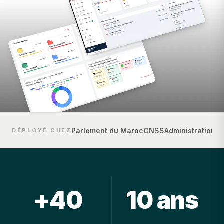
Parlement du Maroc
CNSS
Administration 
DÉPLOYÉ CHEZ
+
40
10 ans