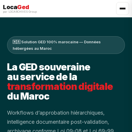
Loca
Ged
par LOCARCHIVES Group
🇲🇦 Solution GED 100% marocaine — Données
hébergées au Maroc
La GED souveraine
La
au service de la
GED
transformation digitale
souveraine
du Maroc
au
Workflows d’approbation hiérarchiques,
service
intelligence documentaire post-validation,
de
archivage conforme Loi 09-08 et Loi 69-99.