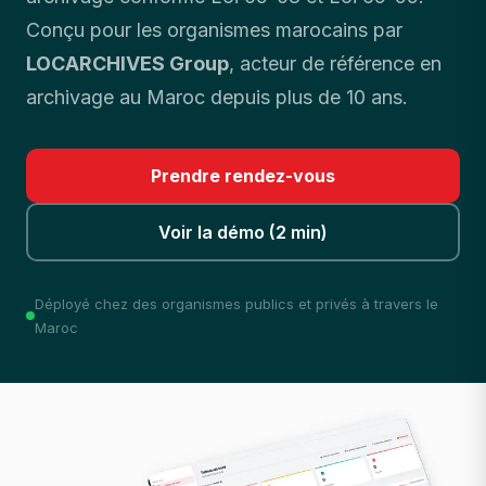
Conçu pour les organismes marocains par
la
LOCARCHIVES Group
, acteur de référence en
transformation
archivage au Maroc depuis plus de 10 ans.
digitale
Prendre rendez-vous
du
Maroc
Voir la démo (2 min)
Déployé chez des organismes publics et privés à travers le
Maroc