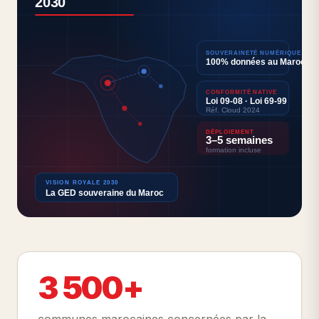
2030
SOUVERAINETÉ NUMÉRIQUE
100% données au Maroc
CONFORMITÉ NATIVE
Loi 09-08 · Loi 69-99
Réf. Cloud 2024
DÉPLOIEMENT
3–5 semaines
formation incluse
VISION ROYALE 2030
La GED souveraine du Maroc
3 500+
communes marocaines concernées par la